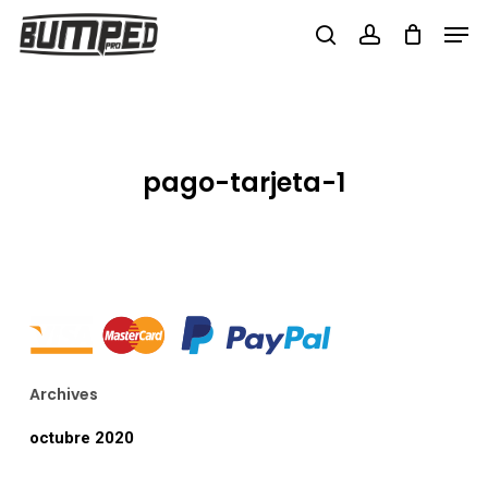
Skip
Men
to
search
account
Close
main
Menu
content
pago-tarjeta-1
Archives
octubre 2020