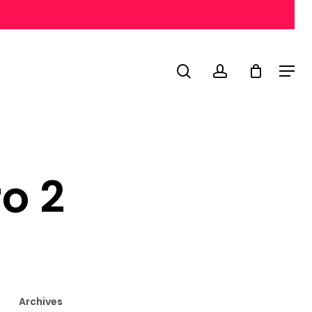
search
account
Menu
o 2
Archives