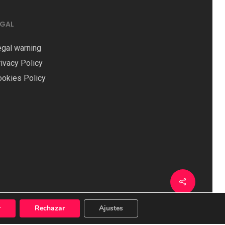
EGAL
egal warning
ivacy Policy
ookies Policy
r
Rechazar
Ajustes