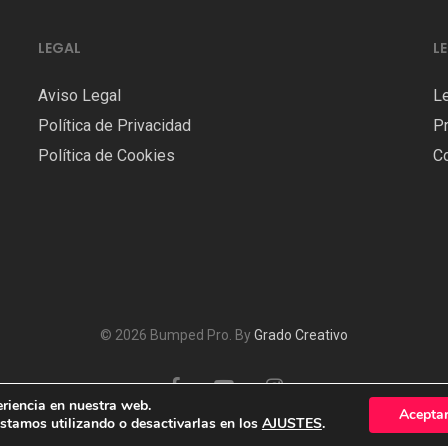
LEGAL
L
Aviso Legal
L
Política de Privacidad
Pr
Política de Cookies
C
© 2026 Bumped Pro. By
Grado Creativo
facebook
youtube
instagram
eriencia en nuestra web.
Acepta
stamos utilizando o desactivarlas en los
AJUSTES
.