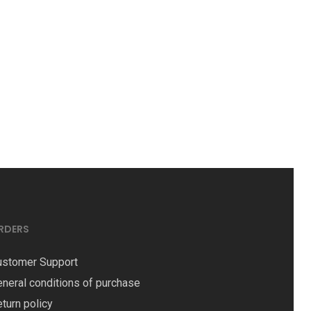
RDERS
ustomer Support
neral conditions of purchase
turn policy