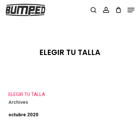
Skip
Men
to
search
account
Close
main
Menu
content
ELEGIR TU TALLA
ELEGIR TU TALLA
Archives
octubre 2020